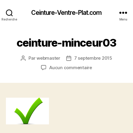
Ceinture-Ventre-Plat.com
Recherche
Menu
ceinture-minceur03
Par
webmaster
7 septembre 2015
Auteur
Date
de
de
sur
Aucun commentaire
l’article
l’article
ceinture-
minceur03